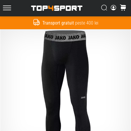
Căutare
Cos
Top4Sport.ro
Transport gratuit
peste 400 lei
Cauta