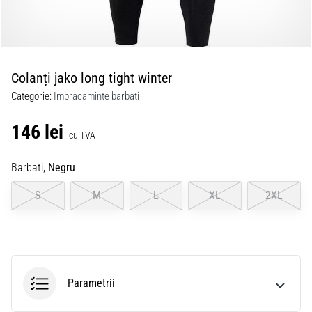
Colanți jako long tight winter
Categorie:
Imbracaminte barbati
146 lei
cu TVA
Barbati,
Negru
S
M
L
XL
2XL
Parametrii