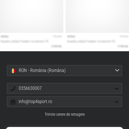
RON - România (Româna)
0356630007
info@top4sport.ro
Trimite cerere de retragere