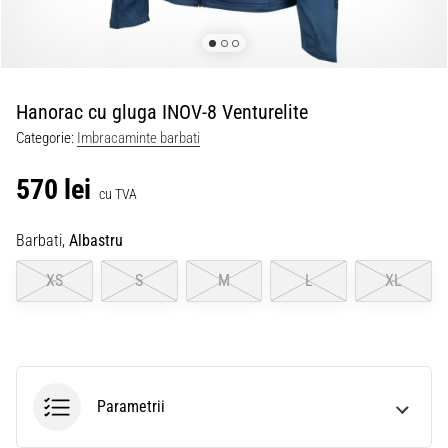
Hanorac cu gluga INOV-8 Venturelite
Categorie:
Imbracaminte barbati
570 lei
cu TVA
Barbati,
Albastru
XS
S
M
L
XL
Parametrii