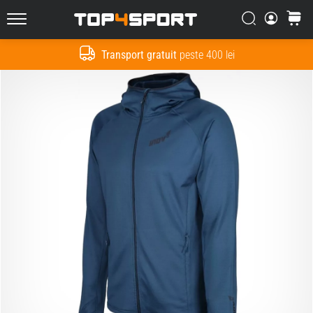
Căutare
Cos
Top4Sport.ro
Transport gratuit
peste 400 lei
Cauta