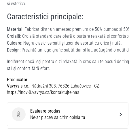
și estetica.
Caracteristici principale:
Material
: Fabricat dintr-un amestec premium de 50% bumbac și 50% 
Croială
: Croială standard care oferă o purtare relaxată și confortabi
Culoare
: Negru clasic, versatil și ușor de asortat cu orice ținută.
Design
: Prezintă un logo grafic subtil, dar stilat, adăugând o notă d
Indiferent dacă ieși pentru o zi relaxată în oraș sau te bucuri de t
stil și confort fără efort.
Producator
Vavrys s.r.o.
, Nádražní 303, 76326 Luhačovice - CZ
https://inov-8.vavrys.cz/kontaktujte-nas
Evaluare produs
Evaluare produs
Ne-ar placea sa citim opinia ta