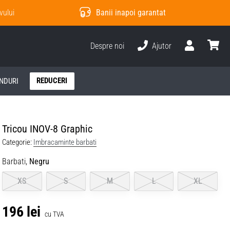
vului
Banii inapoi garantat
Despre noi
Ajutor
Utilizator
Cos
REDUCERI
NDURI
Tricou INOV-8 Graphic
Categorie:
Imbracaminte barbati
Barbati,
Negru
XS
S
M
L
XL
196 lei
cu TVA