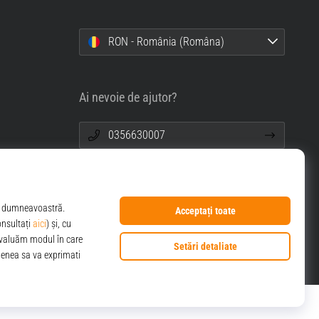
RON - România (Româna)
Ai nevoie de ajutor?
0356630007
info@top4sport.ro