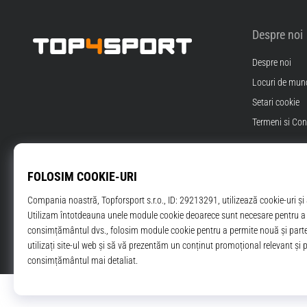
Despre noi
Despre noi
Top4Sport.ro
Locuri de munc
Setari cookie
Termeni si Cond