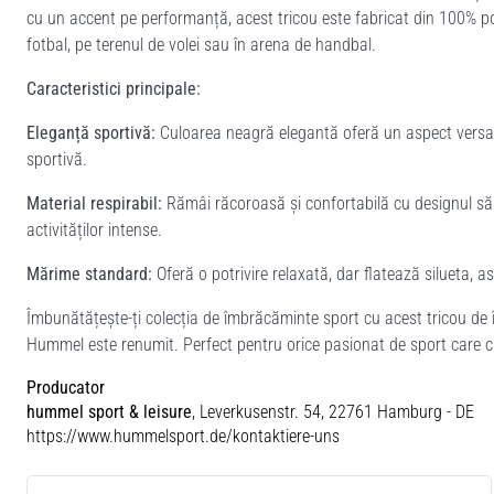
cu un accent pe performanță, acest tricou este fabricat din 100% poli
fotbal, pe terenul de volei sau în arena de handbal.
Caracteristici principale:
Eleganță sportivă:
Culoarea neagră elegantă oferă un aspect versati
sportivă.
Material respirabil:
Rămâi răcoroasă și confortabilă cu designul său 
activităților intense.
Mărime standard:
Oferă o potrivire relaxată, dar flatează silueta, a
Îmbunătățește-ți colecția de îmbrăcăminte sport cu acest tricou de î
Hummel este renumit. Perfect pentru orice pasionat de sport care ca
Producator
hummel sport & leisure
, Leverkusenstr. 54, 22761 Hamburg - DE
https://www.hummelsport.de/kontaktiere-uns