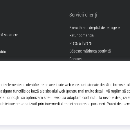
Servicii clienți
Exercită aici dreptul de retragere
ă și cariere
Retur comandă
Plata & livrare
Găseşte mărimea potrivită
itii
Contact
Intrebari frecvente
Politica de confidentialitate
ANPC
© 2010 – 2026
Top4Sport.ro