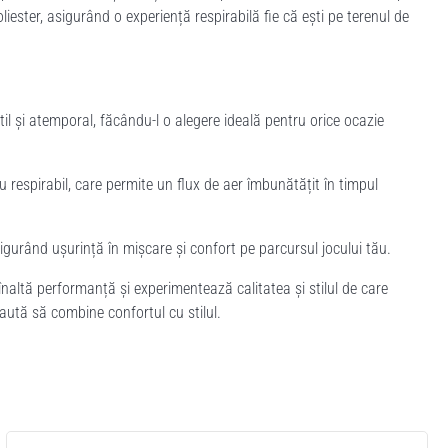
ester, asigurând o experiență respirabilă fie că ești pe terenul de
l și atemporal, făcându-l o alegere ideală pentru orice ocazie
respirabil, care permite un flux de aer îmbunătățit în timpul
sigurând ușurință în mișcare și confort pe parcursul jocului tău.
naltă performanță și experimentează calitatea și stilul de care
ută să combine confortul cu stilul.