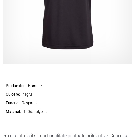
Producator:
Hummel
Culoare:
negru
Functie:
Respirabil
Material:
100% polyester
ctă între stil și funcționalitate pentru femeile active. Conceput