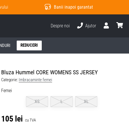
vului
Banii inapoi garantat
Despre noi
Ajutor
Utilizator
Cos
REDUCERI
NDURI
Bluza Hummel CORE WOMENS SS JERSEY
Categorie:
Imbracaminte femei
Femei
XS
L
XL
105 lei
cu TVA