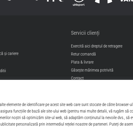
Servicii clienți
Exercită aici dreptul de retragere
ă și cariere
Retur comandă
Plata & livrare
Găseşte mărimea potrivită
itii
Contact
Intrebari frecvente
Politica de confidentialitate
ANPC
© 2010 – 2026
Top4Sport.ro