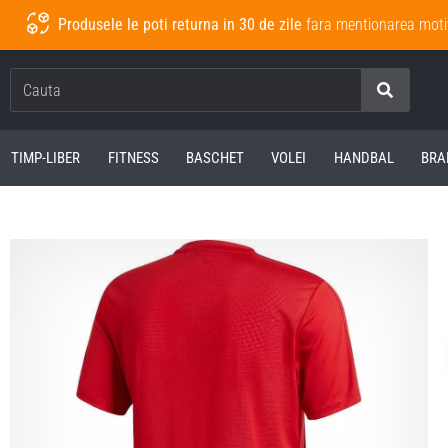
Produsele le poti returna in 30 de zile
fara mentionarea moti
Cauta
TIMP-LIBER
FITNESS
BASCHET
VOLEI
HANDBAL
BRA