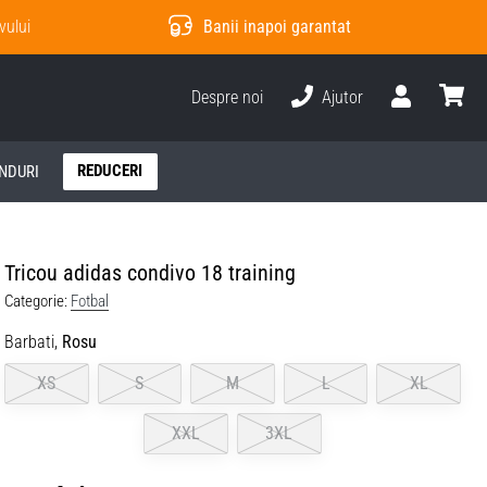
vului
Banii inapoi garantat
Despre noi
Ajutor
Utilizator
Cos
REDUCERI
NDURI
Tricou adidas condivo 18 training
Categorie:
Fotbal
Barbati,
Rosu
XS
S
M
L
XL
XXL
3XL