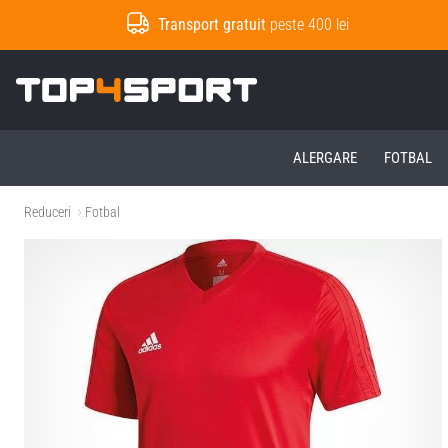
Transport gratuit
peste 400 lei
Top4Sport.ro
ALERGARE
FOTBAL
Reduceri
Fotbal