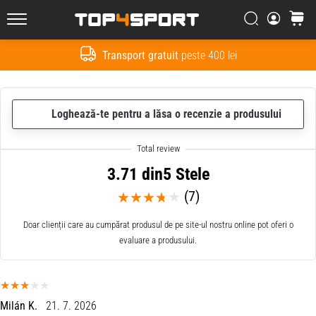
Căutare
Cos
Top4Sport.ro
Transport gratuit
peste 400 lei
Cauta
Loghează-te pentru a lăsa o recenzie a produsului
3.71 din5 Stele
(7)
Doar clienții care au cumpărat produsul de pe site-ul nostru online pot oferi o
evaluare a produsului.
Milán K.
21. 7. 2026