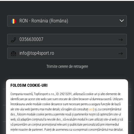
RON - România (Româna)
0356630007
info@top4sport.ro
Trimite cerere de retragere
Despre noi
Servicii clienți