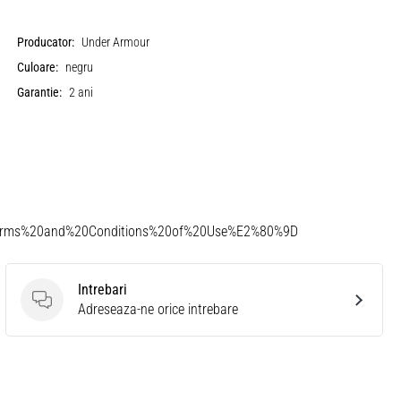
Producator:
Under Armour
Culoare:
negru
Garantie:
2 ani
Terms%20and%20Conditions%20of%20Use%E2%80%9D
Intrebari
Intrebari
Adreseaza-ne orice intrebare