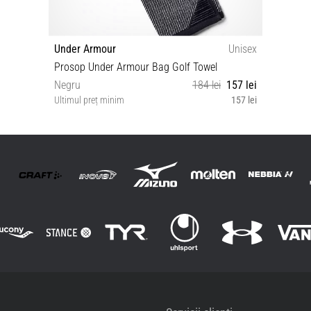
Under Armour
Unisex
Prosop Under Armour Bag Golf Towel
Negru
184 lei
157 lei
Ultimul preț minim
157 lei
OSFA