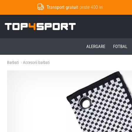
Transport gratuit
peste 400 lei
Top4Sport.ro
ALERGARE
FOTBAL
Barbati
Accesorii barbati