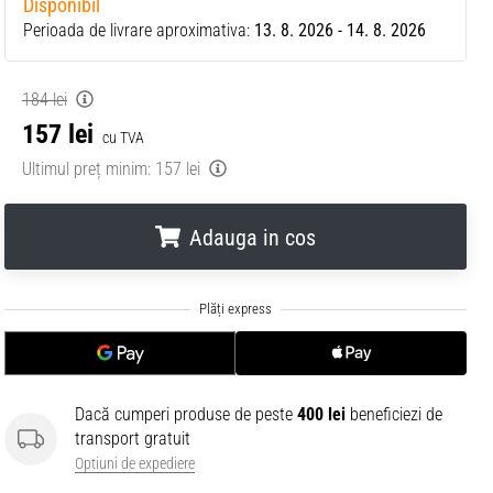
Disponibil
Perioada de livrare aproximativa:
13. 8. 2026 - 14. 8. 2026
184 lei
157 lei
cu TVA
Ultimul preț minim:
157 lei
Adauga in cos
.
.
.
Dacă cumperi produse de peste
400 lei
beneficiezi de
transport gratuit
Optiuni de expediere