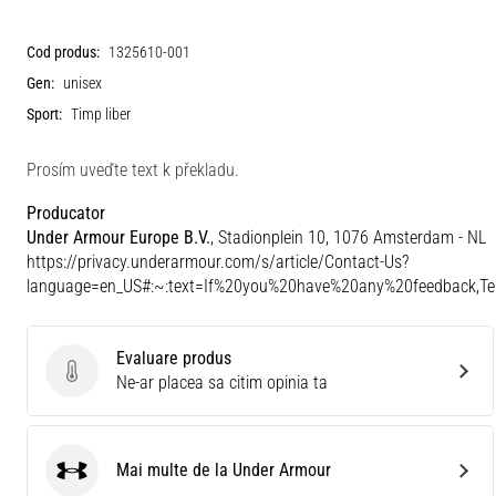
Cod produs:
1325610-001
Gen:
unisex
Sport:
Timp liber
Prosím uveďte text k překladu.
Producator
Under Armour Europe B.V.
, Stadionplein 10, 1076 Amsterdam - NL
https://privacy.underarmour.com/s/article/Contact-Us?
language=en_US#:~:text=If%20you%20have%20any%20feedback,
Evaluare produs
Evaluare produs
Ne-ar placea sa citim opinia ta
Mai multe de la Under Armour
Under Armour