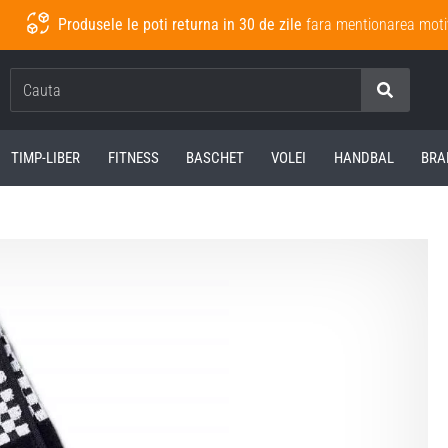
Produsele le poti returna in 30 de zile
fara mentionarea moti
Cauta
TIMP-LIBER
FITNESS
BASCHET
VOLEI
HANDBAL
BRA