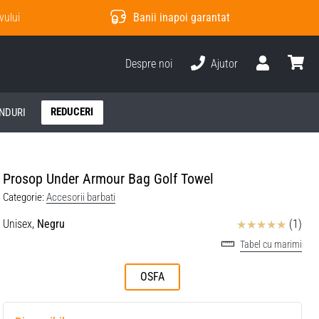
vului
Banii inapoi garantat
Despre noi
Ajutor
Utilizator
Cos
REDUCERI
NDURI
Prosop Under Armour Bag Golf Towel
Categorie:
Accesorii barbati
Review
Unisex,
Negru
(1)
Tabel cu marimi
OSFA