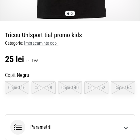
Tricou Uhlsport tial promo kids
Categorie:
Imbracaminte copii
25 lei
cu TVA
Copii,
Negru
116
128
140
152
164
Copii
Copii
Copii
Copii
Copii
Parametrii