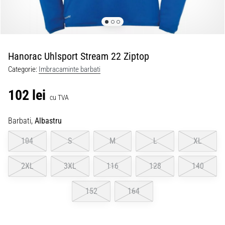
Hanorac Uhlsport Stream 22 Ziptop
Categorie:
Imbracaminte barbati
102 lei
cu TVA
Barbati,
Albastru
104
S
M
L
XL
2XL
3XL
116
128
140
152
164