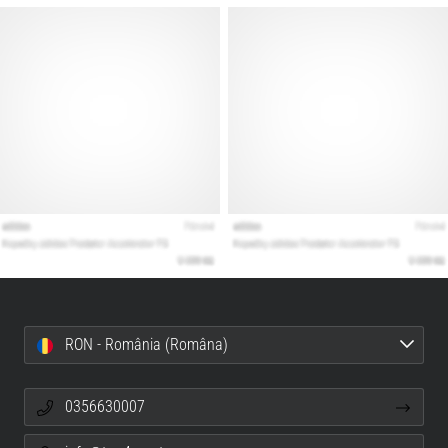
RON - România (Româna)
0356630007