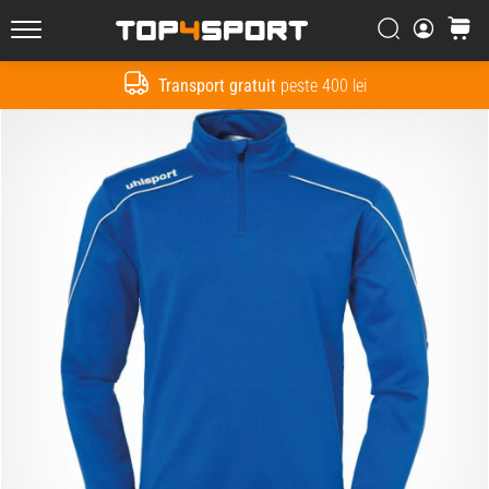
Căutare
Cos
Top4Sport.ro
Transport gratuit
peste 400 lei
Cauta