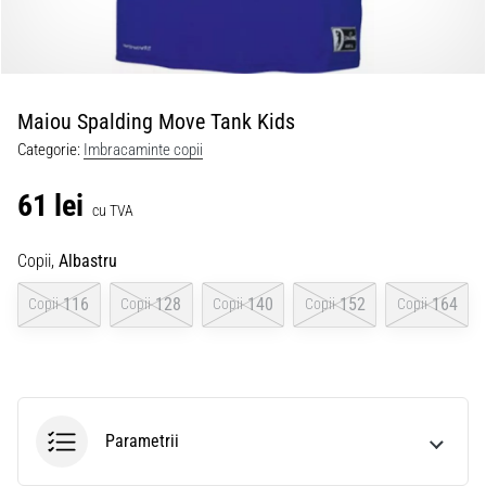
Maiou Spalding Move Tank Kids
Categorie:
Imbracaminte copii
61 lei
cu TVA
Copii,
Albastru
116
128
140
152
164
Copii
Copii
Copii
Copii
Copii
Parametrii