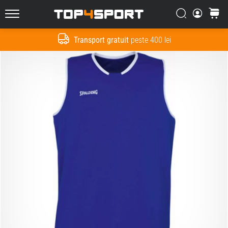
Căutare
Cos
Top4Sport.ro
Transport gratuit
peste 400 lei
Cauta