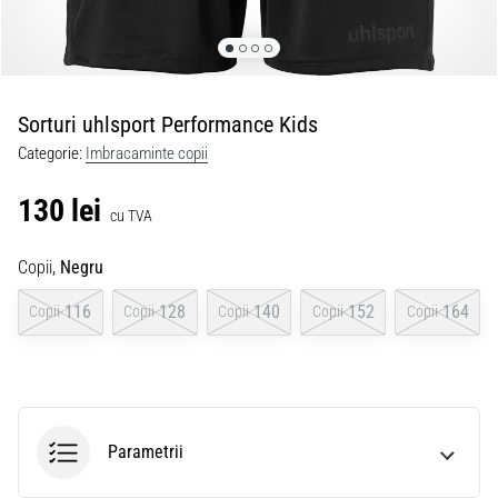
Sorturi uhlsport Performance Kids
Categorie:
Imbracaminte copii
130 lei
cu TVA
Copii,
Negru
116
128
140
152
164
Copii
Copii
Copii
Copii
Copii
Parametrii