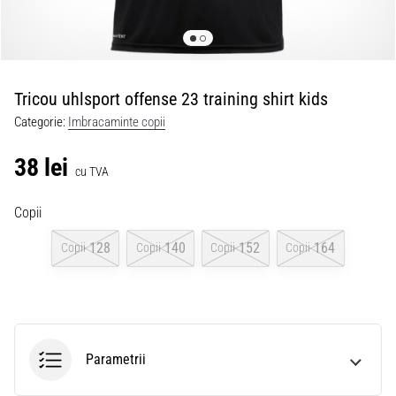
Tricou uhlsport offense 23 training shirt kids
Categorie:
Imbracaminte copii
38 lei
cu TVA
Copii
128
140
152
164
Copii
Copii
Copii
Copii
Parametrii