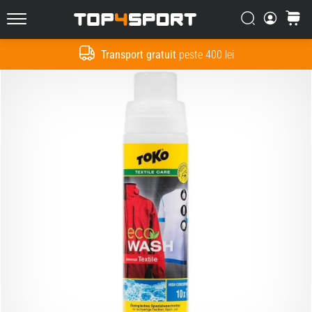
Căutare
Cos
Top4Sport.ro
Transport gratuit
peste 400 lei
Cauta