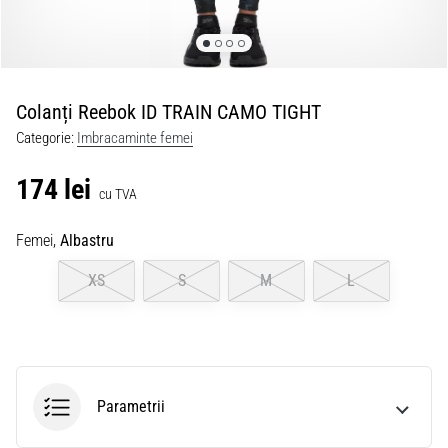
Colanți Reebok ID TRAIN CAMO TIGHT
Categorie:
Imbracaminte femei
174 lei
cu TVA
Femei,
Albastru
XS
S
M
L
Parametrii