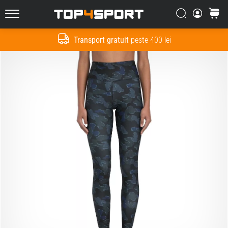
Căutare
Cos
Top4Sport.ro
Transport gratuit
peste 400 lei
Cauta