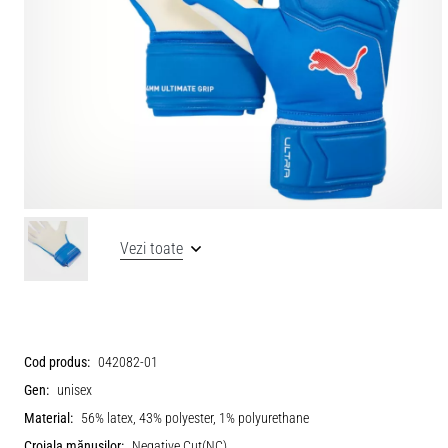
Vezi toate
Cod produs:
042082-01
Gen:
unisex
Material:
56% latex, 43% polyester, 1% polyurethane
Croiala mănușilor:
Negative Cut(NC)