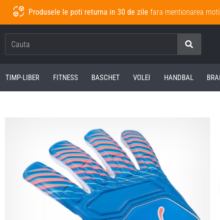
Produsele le poti returna in 30 de zile
fara mentionarea moti
Cauta
TIMP-LIBER
FITNESS
BASCHET
VOLEI
HANDBAL
BRA