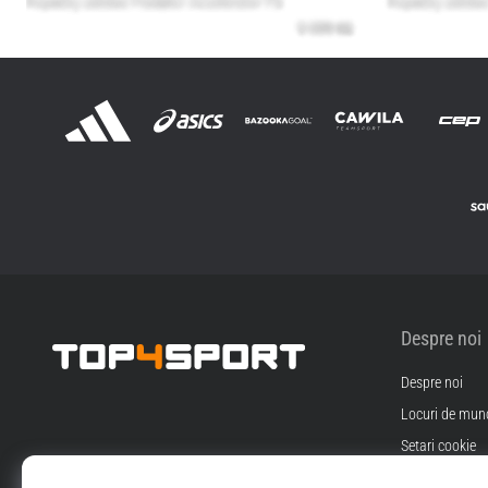
Despre noi
Despre noi
Top4Sport.ro
Locuri de munc
Setari cookie
Termeni si Cond