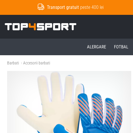
Transport gratuit
peste 400 lei
Top4Sport.ro
ALERGARE
FOTBAL
Barbati
Accesorii barbati