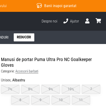
vului
Banii inapoi garantat
Despre noi
Ajutor
Utilizator
Cos
REDUCERI
NDURI
Manusi de portar Puma Ultra Pro NC Goalkeeper
Gloves
Categorie:
Accesorii barbati
Unisex,
Albastru
7½
8½
9½
10½
7
8
9
10
11