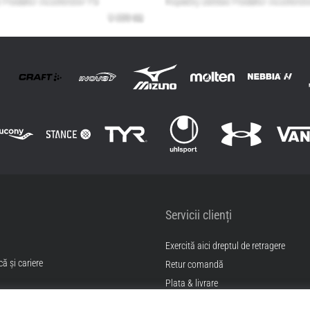
Servicii clienți
Exercită aici dreptul de retragere
ă și cariere
Retur comandă
Plata & livrare
Găseşte mărimea potrivită
itii