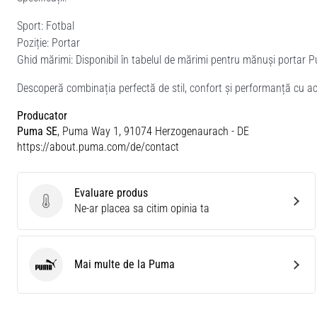
Sport: Fotbal
Poziție: Portar
Ghid mărimi: Disponibil în tabelul de mărimi pentru mănuși portar 
Descoperă combinația perfectă de stil, confort și performanță cu a
Producator
Puma SE
, Puma Way 1, 91074 Herzogenaurach - DE
https://about.puma.com/de/contact
Evaluare produs
Evaluare produs
Ne-ar placea sa citim opinia ta
Mai multe de la Puma
Puma