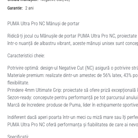
Garantie:
2 ani
PUMA Ultra Pro NC Mănuși de portar
Ridică-ți jocul cu Mănușile de portar PUMA Ultra Pro NC, proiectate p
într-o nuanță de albastru vibrant, aceste mănuși unisex sunt concep
Caracteristici cheie:
Potrivire optimă: design-ul Negative Cut (NC) asigură o potrivire str
Materiale premium: realizate dintr-un amestec de 56% latex, 43% poli
flexibilitate.
Prindere 4mm Ultimate Grip: proiectate să ofere priză excepțională î
Sezon-ready: concepute pentru performanță pe tot parcursul anului, 
Marcă de încredere: produse de Puma, lider în echipamente sportive,
Indiferent dacă aperi poarta într-un meci cu miză mare sau îți perfec
PUMA Ultra Pro NC oferă performanța și fiabilitatea de care ai nevo
Specificații: