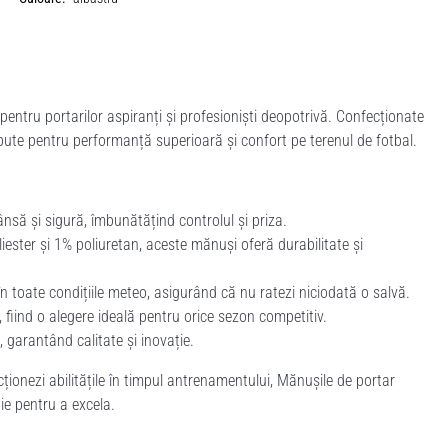
entru portarilor aspiranți și profesioniști deopotrivă. Confecționate
ute pentru performanță superioară și confort pe terenul de fotbal.
ânsă și sigură, îmbunătățind controlul și priza.
ester și 1% poliuretan, aceste mănuși oferă durabilitate și
n toate condițiile meteo, asigurând că nu ratezi niciodată o salvă.
fiind o alegere ideală pentru orice sezon competitiv.
 garantând calitate și inovație.
ționezi abilitățile în timpul antrenamentului, Mănușile de portar
ie pentru a excela.