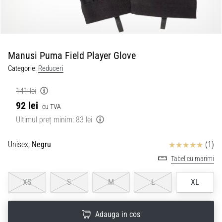
Manusi Puma Field Player Glove
Categorie:
Reduceri
141 lei
92 lei
cu TVA
Ultimul preț minim:
83 lei
Review
Unisex,
Negru
(1)
Tabel cu marimi
XS
S
M
L
XL
Adauga in cos