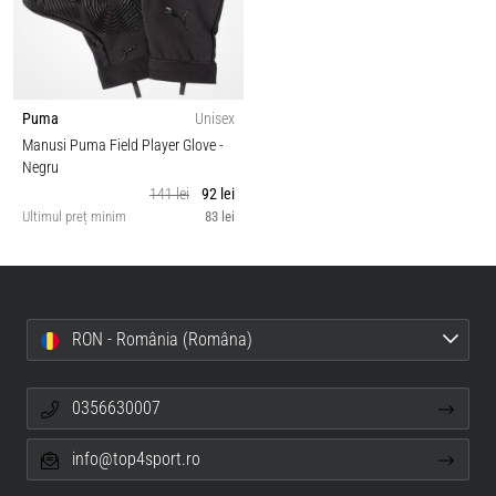
Puma
Unisex
Manusi Puma Field Player Glove
-
Negru
141 lei
92 lei
Ultimul preț minim
83 lei
RON - România (Româna)
0356630007
info@top4sport.ro