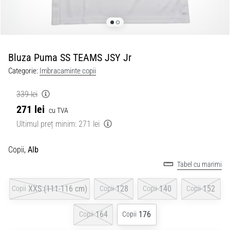
Bluza Puma SS TEAMS JSY Jr
Categorie:
Imbracaminte copii
339 lei
271 lei
cu TVA
Ultimul preț minim:
271 lei
Copii,
Alb
Tabel cu marimi
XXS (111-116 cm)
128
140
152
Copii
Copii
Copii
Copii
164
176
Copii
Copii