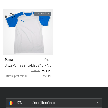
Sustenabilitate
Puma
Copii
Bluza Puma SS TEAMS JSY Jr
- Alb
339 lei
271 lei
Ultimul preț minim
271 lei
RON - România (Româna)