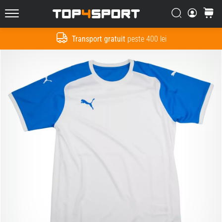
Căutare
Cos
Top4Sport.ro
Transport gratuit
peste 400 lei
Cauta