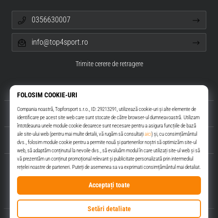
0356630007
info@top4sport.ro
Trimite cerere de retragere
Despre noi
Servicii clienți
Top4Sport.ro