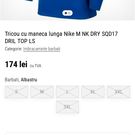
Tricou cu maneca lunga Nike M NK DRY SQD17
DRIL TOP LS
Categorie:
Imbracaminte barbati
174 lei
cu TVA
Barbati,
Albastru
S
M
L
XL
XXL
3XL