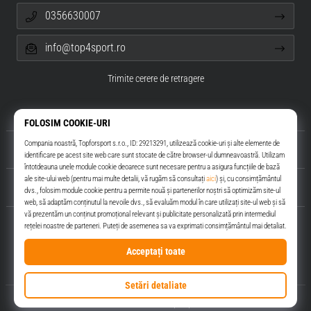
0356630007
info@top4sport.ro
Trimite cerere de retragere
Despre noi
Servicii clienți
Top4Sport.ro
© 2010 – 2026
Top4Sport.ro