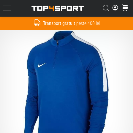
Căutare
Cos
Top4Sport.ro
Transport gratuit
peste 400 lei
Cauta