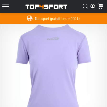
Căutare
Cos
Top4Sport.ro
Transport gratuit
peste 400 lei
Cauta