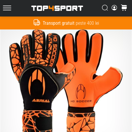
Căutare
Cos
Top4Sport.ro
Transport gratuit
peste 400 lei
Cauta