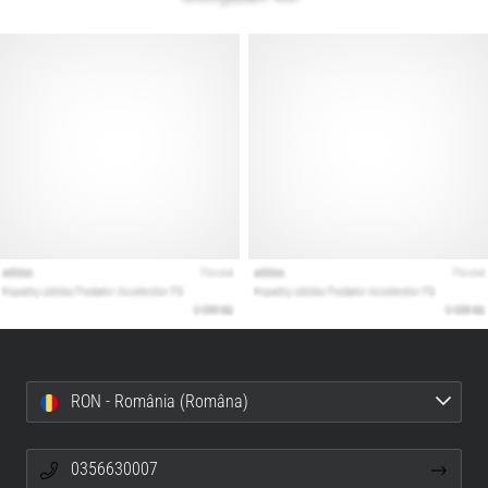
RON - România (Româna)
0356630007