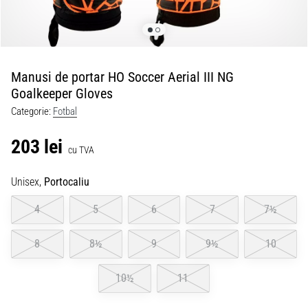
Manusi de portar HO Soccer Aerial III NG
Goalkeeper Gloves
Categorie:
Fotbal
203 lei
cu TVA
Unisex,
Portocaliu
4
5
6
7
7½
8
8½
9
9½
10
10½
11