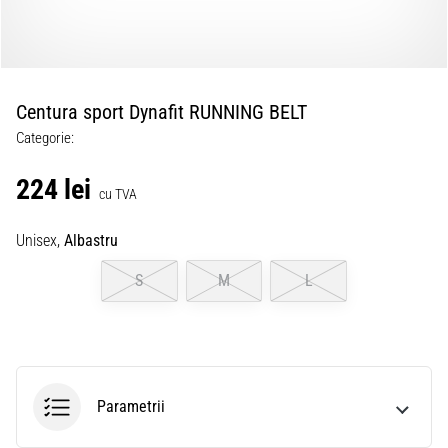
Centura sport Dynafit RUNNING BELT
Categorie:
224 lei
cu TVA
Unisex,
Albastru
S
M
L
Parametrii