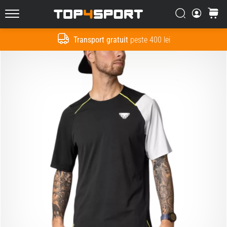
Căutare
Cos
Top4Sport.ro
Transport gratuit
peste 400 lei
Cauta