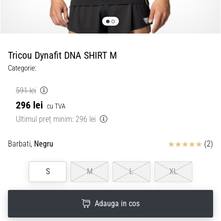
Tricou Dynafit DNA SHIRT M
Categorie:
591 lei
296 lei
cu TVA
Ultimul preț minim:
296 lei
Review
Barbati,
Negru
(2)
S
M
L
XL
Adauga in cos