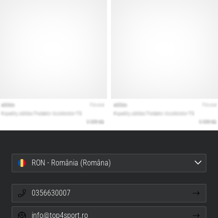
RON - România (Româna)
0356630007
info@top4sport.ro