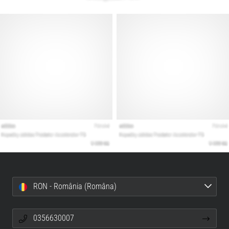
RON - România (Româna)
0356630007