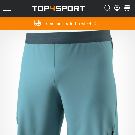
Căutare
Cos
Top4Sport.ro
Transport gratuit
peste 400 lei
Cauta