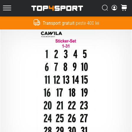
Căutare
Cos
Top4Sport.ro
Transport gratuit
peste 400 lei
Cauta