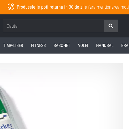
Produsele le poti returna in 30 de zile
fara mentionarea moti
Cauta
TIMP-LIBER
FITNESS
BASCHET
VOLEI
HANDBAL
BRA