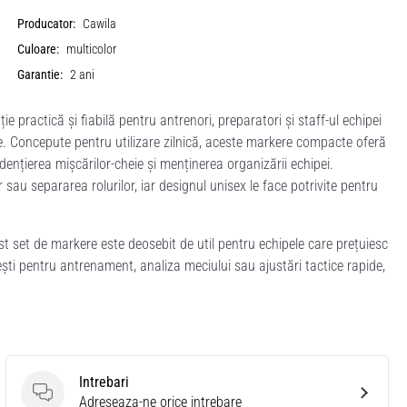
Producator:
Cawila
Culoare:
multicolor
Garantie:
2 ani
practică și fiabilă pentru antrenori, preparatori și staff-ul echipei
ne. Concepute pentru utilizare zilnică, aceste markere compacte oferă
 evidențierea mișcărilor-cheie și menținerea organizării echipei.
 sau separarea rolurilor, iar designul unisex le face potrivite pentru
t set de markere este deosebit de util pentru echipele care prețuiesc
ști pentru antrenament, analiza meciului sau ajustări tactice rapide,
Intrebari
Intrebari
Adreseaza-ne orice intrebare