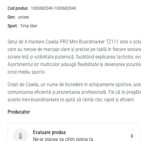
Cod produs:
1000682040-1000682040
Gen:
unisex
Sport:
Timp liber
Setul de 4 markere Cawila PRO Mini-Boardmarker TZ111 este o soluție 
care au nevoie de marcaje clare și precise pe tablă în fiecare sesiu
scriere lină și vizibilitate puternică, facilitând explicarea tacticilor,
Asortimentul lor multicolor adaugă flexibilitate la desenarea jocurilor
orice mediu sportiv.
Creat de Cawila, un nume de încredere în echipamente sportive, aces
comunicarea eficientă și prezentarea profesională. Fie că te pregăte
aceste mini-boardmarkere te ajută să rămâi clar, rapid și eficient.
Producator
Evaluare produs
Evaluare produs
Ne-ar placea sa citim opinia ta