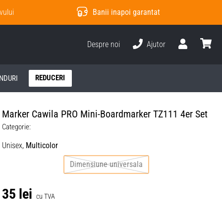
vului
Banii inapoi garantat
Despre noi
Ajutor
Utilizator
Cos
REDUCERI
NDURI
Marker Cawila PRO Mini-Boardmarker TZ111 4er Set
Categorie:
Unisex,
Multicolor
Dimensiune universala
35 lei
cu TVA