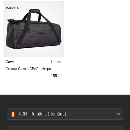
Cawila
Unisex
Geanta Cawila GEAR
- Negru
155 lei
RON - România (Româna)