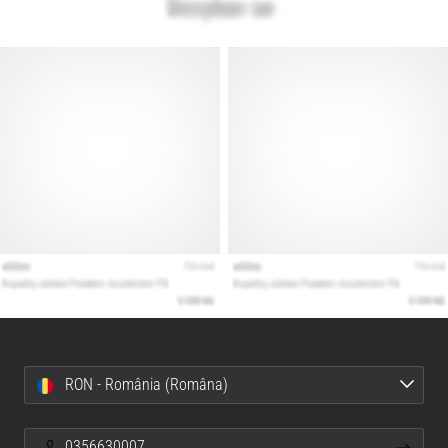
RON - România (Româna)
0356630007