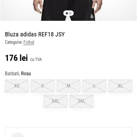
Bluza adidas REF18 JSY
Categorie:
Fotbal
176 lei
cu TVA
Barbati,
Rosu
XS
S
M
L
XL
XXL
3XL