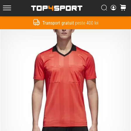
Căutare
Cos
Top4Sport.ro
Transport gratuit
peste 400 lei
Cauta