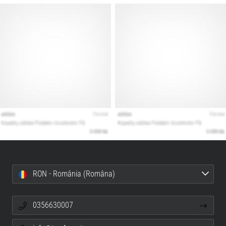
RON - România (Româna)
0356630007