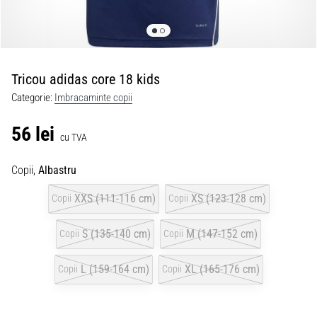
Tricou adidas core 18 kids
Categorie:
Imbracaminte copii
56 lei
cu TVA
Copii,
Albastru
XXS (111-116 cm)
XS (123-128 cm)
Copii
Copii
S (135-140 cm)
M (147-152 cm)
Copii
Copii
L (159-164 cm)
XL (165-176 cm)
Copii
Copii